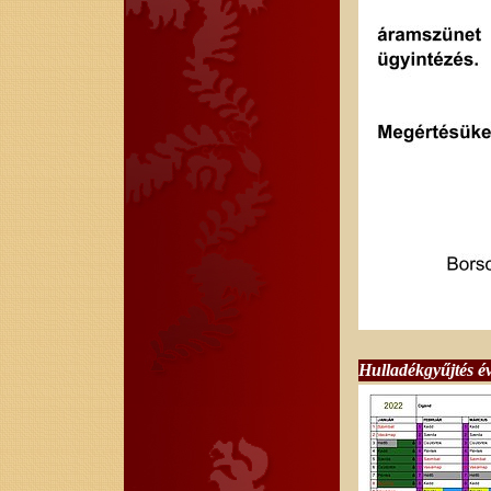
Hulladékgyűjtés év