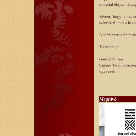
okirattal elnyert támo
Kérem, hogy a csatol
szíveskedjenek a kivi
A beérkezett ajánlatok 
Tisztelettel:
Gönczi Zoltán
Cigánd Településüzemel
ügyvezető
Meghívó