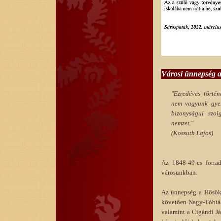
Városi ünnepség a
"Ezredéves törté
nem vagyunk gyer
bizonyságul szo
nemzet."
(Kossuth Lajos)
Az 1848-49-es forra
városunkban.
Az ünnepség a Hősök 
követően Nagy-Tóbiás 
valamint a Cigándi Já