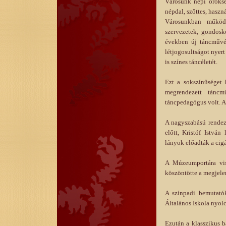
Városunk népi öröksé
népdal, szőttes, haszná
Városunkban működő
szervezetek, gondosk
években új táncművés
létjogosultságot nyer
is színes táncéletét.
Ezt a sokszínűséget 
megrendezett tánc
táncpedagógus volt. 
A nagyszabású rendez
előtt, Kristóf Istvá
lányok előadták a cigá
A Múzeumportára vi
köszöntötte a megjele
A színpadi bemutató
Általános Iskola nyolc
Ezután a klasszikus 