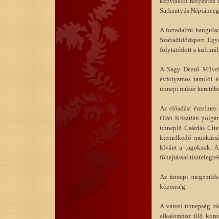
képviselői helyeztek 
Sarkantyús Néptáncegy
A forradalmi hangul
Szabadidődsport Egye
folytatódott a kulturá
A Nagy Dezső Művelő
évfolyamos tanulói é
ünnepi műsor keretébe
Az előadást érzelmes
Oláh Krisztián polgár
ünneplő Csárdás Cite
kiemelkedő munkássá
kívánt a tagoknak. A
főhajtással tisztelegte
Az ünnepi megemlékez
közönség.
A városi ünnepség zá
alkalomhoz illő koreo