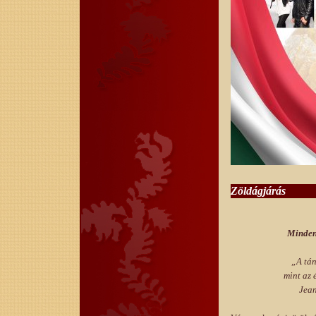
Zöldágjárás
Minden
„A tán
mint az 
Jea