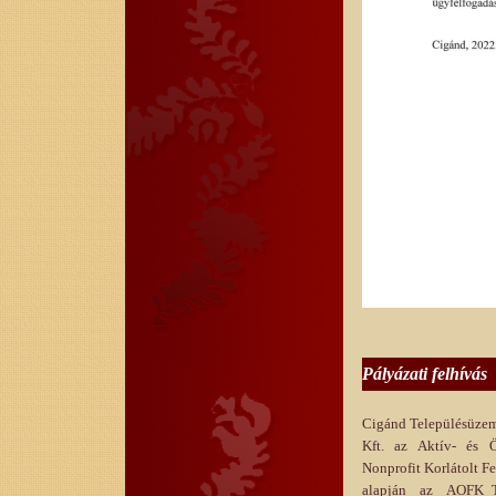
Pályázati felhívás
Cigánd Településüzeme
Kft. az Aktív- és Ö
Nonprofit Korlátolt Fe
alapján az AOFK_