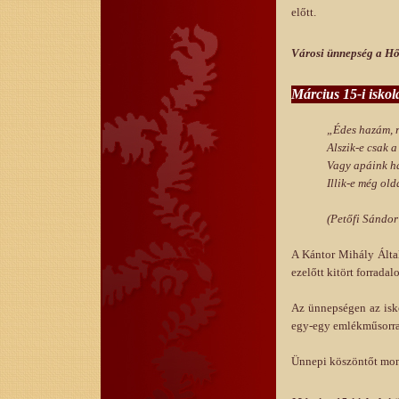
előtt.
Városi ünnepség a Hős
Március 15-i isko
„Édes hazám, r
Alszik-e csak a
Vagy apáink ha
Illik-e még ol
(Petőfi Sándor
A Kántor Mihály Által
ezelőtt kitört forrada
Az ünnepségen az isk
egy-egy emlékműsorral 
Ünnepi köszöntőt mond