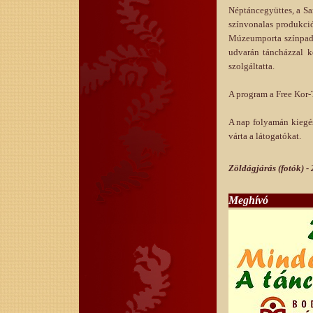
Néptáncegyüttes, a Sa
színvonalas produkció
Múzeumporta színpadá
udvarán táncházzal k
szolgáltatta.
A program a Free Kor-T
A nap folyamán kiegés
várta a látogatókat.
Zöldágjárás (fotók) -
Meghívó