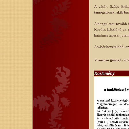
A vásárt Szűcs Erik
támogatónak, akik bárm
A hangulatot tovább 
Kovács Lászlóné az ó
hatalmas tapssal jutal
A vásár bevételéből az
Vásározó (fotók) - 20
Közlemény