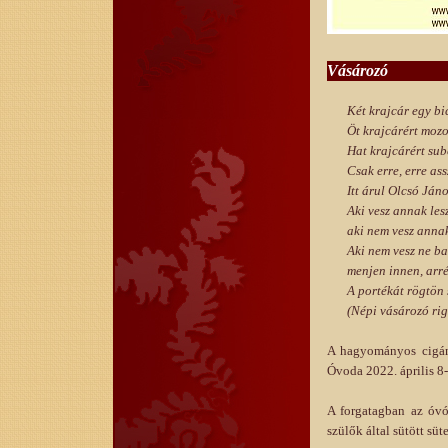
Vásározó
Két krajcár egy bi
Öt krajcárért moz
Hat krajcárért sub
Csak erre, erre as
Itt árul Olcsó Jáno
Aki vesz annak lesz
aki nem vesz annak
Aki nem vesz ne ba
menjen innen, arré
A portékát rögtön 
(Népi vásározó ri
A hagyományos cigánd
Óvoda 2022. április 8-
A forgatagban az óvó
szülők által sütött sü